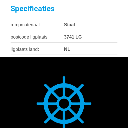
Specificaties
rompmateriaal:
Staal
postcode ligplaats:
3741 LG
ligplaats land:
NL