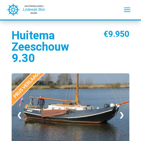
Huitema
€9.950
Zeeschouw
9.30
❮
❯