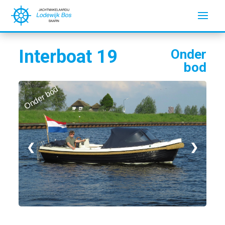
Interboat 19
Onder
bod
Onder bod
❮
❯