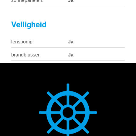
zonnepanelen:
Ja
Veiligheid
lenspomp:
Ja
brandblusser:
Ja