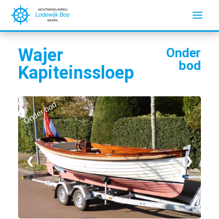
Wajer
Onder
bod
Kapiteinssloep
Onder bod
❮
❯