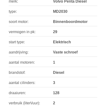
merk:
Volvo Penta Diesel
type:
MD2030
soort motor:
Binnenboordmotor
vermogen in pk:
29
start type:
Elektrisch
aandrijving:
Vaste schroef
aantal motoren:
1
brandstof:
Diesel
aantal cilinders:
3
draaiuren:
128
verbruik (liter\/uur):
2